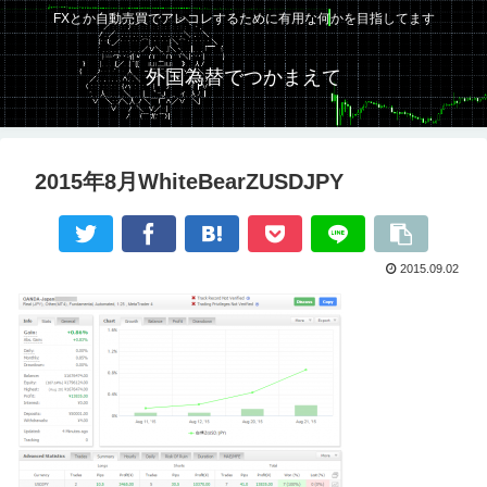
FXとか自動売買でアレコレするために有用な何かを目指してます
外国為替でつかまえて
2015年8月WhiteBearZUSDJPY
2015.09.02