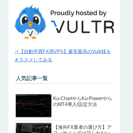
⇒【自動売買FX用VPS】最安最高のVultr様を
オススメしてみる
人気記事一覧
Ku-ChartやらKu-Powerやら
のMT4導入/設定方法
【海外FX業者の選び方】ア