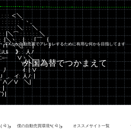
FXとか自動売買でアレコレするために有用な何かを目指してます
外国為替でつかまえて
自動売買運用成績٩( ᐛ )و
僕の自動売買環境٩( ᐛ )و
オススメサイト一覧