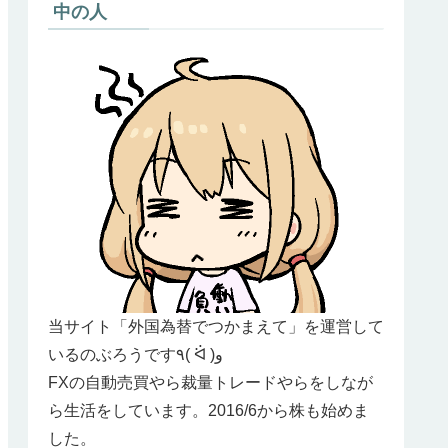
中の人
当サイト「外国為替でつかまえて」を運営して
いるのぶろうです٩( ᐛ )و
FXの自動売買やら裁量トレードやらをしなが
ら生活をしています。2016/6から株も始めま
した。