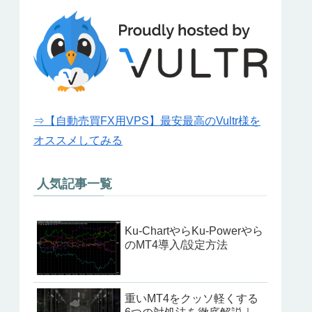
⇒【自動売買FX用VPS】最安最高のVultr様を
オススメしてみる
人気記事一覧
Ku-ChartやらKu-Powerやら
のMT4導入/設定方法
重いMT4をクッソ軽くする