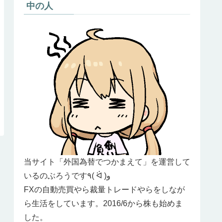
中の人
当サイト「外国為替でつかまえて」を運営して
いるのぶろうです٩( ᐛ )و
FXの自動売買やら裁量トレードやらをしなが
ら生活をしています。2016/6から株も始めま
した。