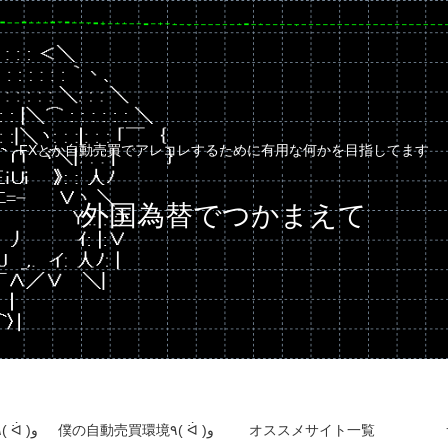
FXとか自動売買でアレコレするために有用な何かを目指してます
外国為替でつかまえて
自動売買運用成績٩( ᐛ )و
僕の自動売買環境٩( ᐛ )و
オススメサイト一覧