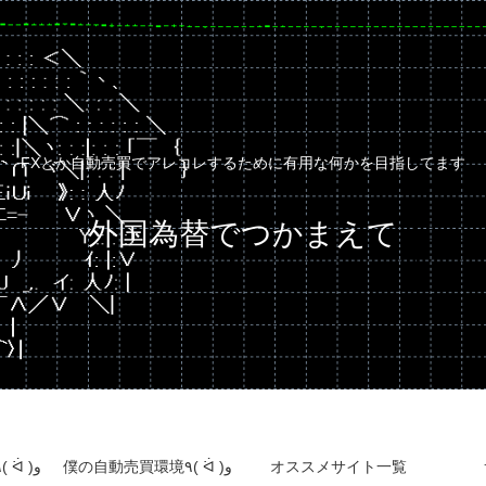
FXとか自動売買でアレコレするために有用な何かを目指してます
外国為替でつかまえて
自動売買運用成績٩( ᐛ )و
僕の自動売買環境٩( ᐛ )و
オススメサイト一覧