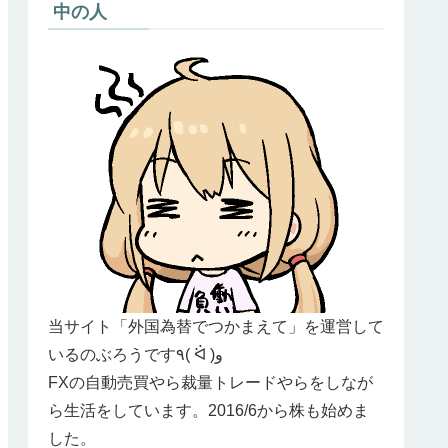
中の人
当サイト「外国為替でつかまえて」を運営して
いるのぶろうです٩( ᐛ )و
FXの自動売買やら裁量トレードやらをしなが
ら生活をしています。2016/6から株も始めま
した。