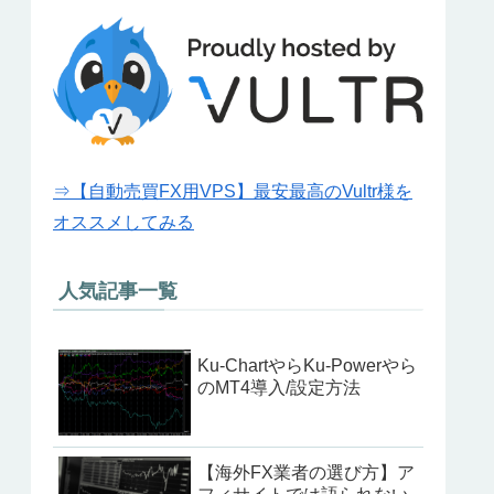
⇒【自動売買FX用VPS】最安最高のVultr様を
オススメしてみる
人気記事一覧
Ku-ChartやらKu-Powerやら
のMT4導入/設定方法
【海外FX業者の選び方】ア