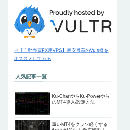
⇒【自動売買FX用VPS】最安最高のVultr様を
オススメしてみる
人気記事一覧
Ku-ChartやらKu-Powerやら
のMT4導入/設定方法
重いMT4をクッソ軽くする