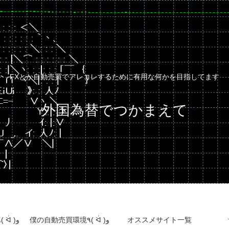
FXとか自動売買でアレコレするために有用な何かを目指してます
外国為替でつかまえて
自動売買運用成績٩( ᐛ )و
僕の自動売買環境٩( ᐛ )و
オススメサイト一覧