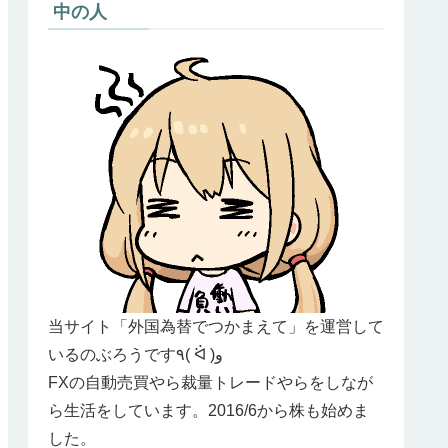
中の人
当サイト「外国為替でつかまえて」を運営して
いるのぶろうです٩( ᐛ )و
FXの自動売買やら裁量トレードやらをしなが
ら生活をしています。2016/6から株も始めま
した。