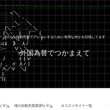
FXとか自動売買でアレコレするために有用な何かを目指してます
外国為替でつかまえて
自動売買運用成績٩( ᐛ )و
僕の自動売買環境٩( ᐛ )و
オススメサイト一覧