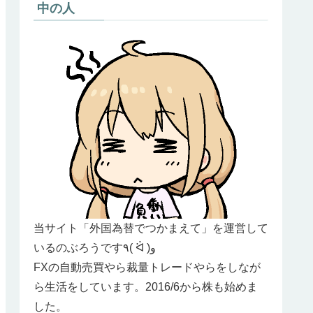
中の人
当サイト「外国為替でつかまえて」を運営して
いるのぶろうです٩( ᐛ )و
FXの自動売買やら裁量トレードやらをしなが
ら生活をしています。2016/6から株も始めま
した。