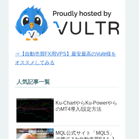
⇒【自動売買FX用VPS】最安最高のVultr様を
オススメしてみる
人気記事一覧
Ku-ChartやらKu-Powerやら
のMT4導入/設定方法
MQL公式サイト「MQL5」