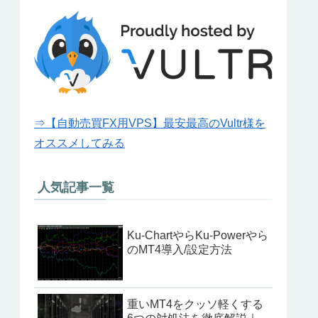
⇒【自動売買FX用VPS】最安最高のVultr様を
オススメしてみる
人気記事一覧
Ku-ChartやらKu-Powerやら
のMT4導入/設定方法
重いMT4をクッソ軽くする