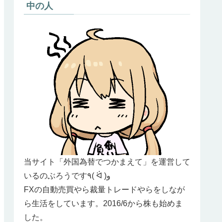
中の人
当サイト「外国為替でつかまえて」を運営して
いるのぶろうです٩( ᐛ )و
FXの自動売買やら裁量トレードやらをしなが
ら生活をしています。2016/6から株も始めま
した。