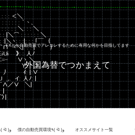
FXとか自動売買でアレコレするために有用な何かを目指してます
外国為替でつかまえて
自動売買運用成績٩( ᐛ )و
僕の自動売買環境٩( ᐛ )و
オススメサイト一覧