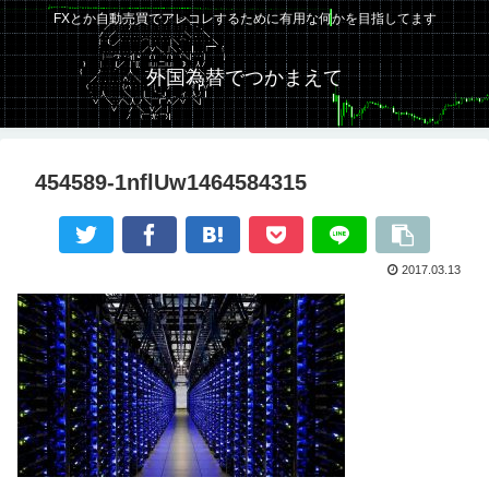
FXとか自動売買でアレコレするために有用な何かを目指してます
外国為替でつかまえて
454589-1nflUw1464584315
2017.03.13