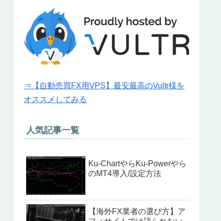
⇒【自動売買FX用VPS】最安最高のVultr様を
オススメしてみる
人気記事一覧
Ku-ChartやらKu-Powerやら
のMT4導入/設定方法
【海外FX業者の選び方】ア