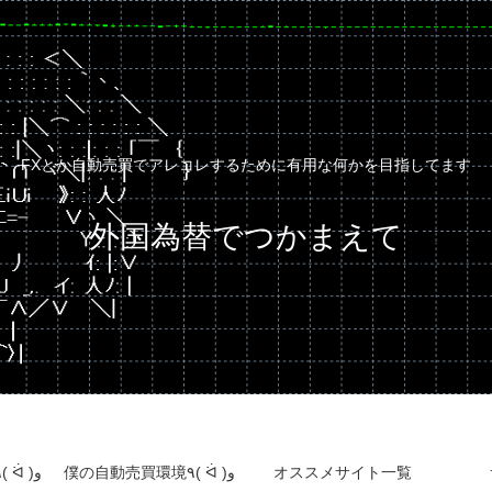
FXとか自動売買でアレコレするために有用な何かを目指してます
外国為替でつかまえて
自動売買運用成績٩( ᐛ )و
僕の自動売買環境٩( ᐛ )و
オススメサイト一覧