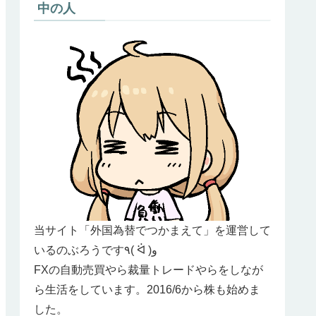
中の人
当サイト「外国為替でつかまえて」を運営して
いるのぶろうです٩( ᐛ )و
FXの自動売買やら裁量トレードやらをしなが
ら生活をしています。2016/6から株も始めま
した。