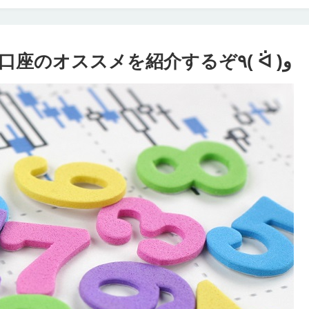
FX自動売買（MT4対応）業者・口座のオススメを紹介するぞ٩( ᐛ )و