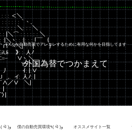
FXとか自動売買でアレコレするために有用な何かを目指してます
外国為替でつかまえて
自動売買運用成績٩( ᐛ )و
僕の自動売買環境٩( ᐛ )و
オススメサイト一覧