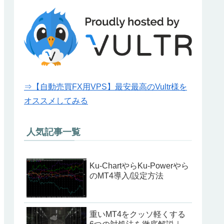
⇒【自動売買FX用VPS】最安最高のVultr様を
オススメしてみる
人気記事一覧
Ku-ChartやらKu-Powerやら
のMT4導入/設定方法
重いMT4をクッソ軽くする