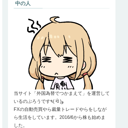
中の人
当サイト「外国為替でつかまえて」を運営して
いるのぶろうです٩( ᐛ )و
FXの自動売買やら裁量トレードやらをしなが
ら生活をしています。2016/6から株も始めま
した。