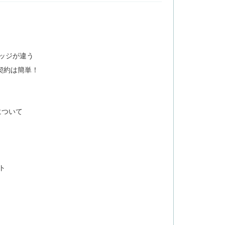
レッジが違う
契約は簡単！
について
ト