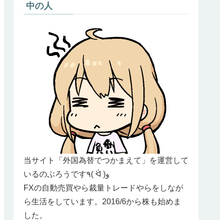
中の人
当サイト「外国為替でつかまえて」を運営して
いるのぶろうです٩( ᐛ )و
FXの自動売買やら裁量トレードやらをしなが
ら生活をしています。2016/6から株も始めま
した。