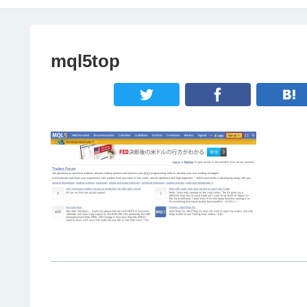
mql5top