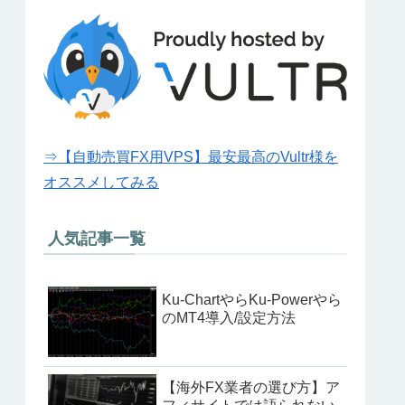
⇒【自動売買FX用VPS】最安最高のVultr様を
オススメしてみる
人気記事一覧
Ku-ChartやらKu-Powerやら
のMT4導入/設定方法
【海外FX業者の選び方】ア