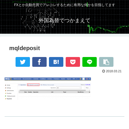
FXとか自動売買でアレコレするために有用な何かを目指してます
外国為替でつかまえて
mqldeposit
2018.03.21