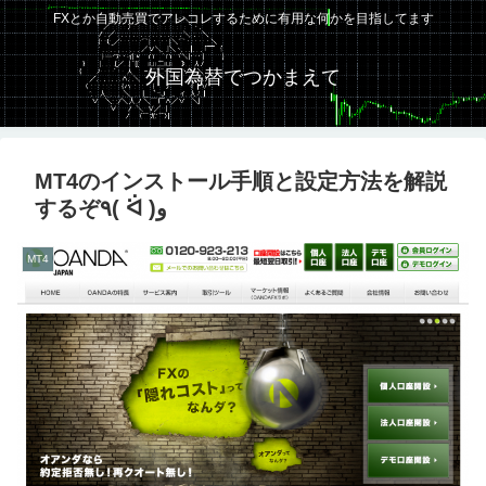
FXとか自動売買でアレコレするために有用な何かを目指してます
外国為替でつかまえて
MT4のインストール手順と設定方法を解説
するぞ٩( ᐛ )و
MT4