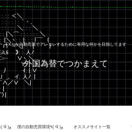
FXとか自動売買でアレコレするために有用な何かを目指してます
外国為替でつかまえて
自動売買運用成績٩( ᐛ )و
僕の自動売買環境٩( ᐛ )و
オススメサイト一覧