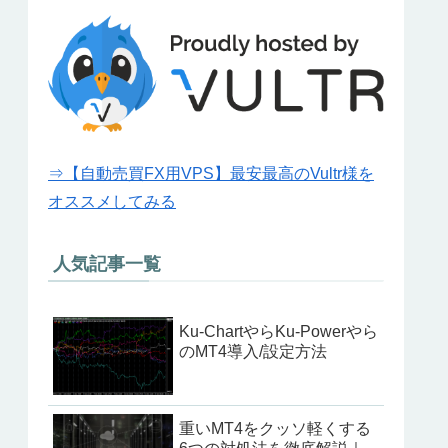
⇒【自動売買FX用VPS】最安最高のVultr様を
オススメしてみる
人気記事一覧
Ku-ChartやらKu-Powerやら
のMT4導入/設定方法
重いMT4をクッソ軽くする