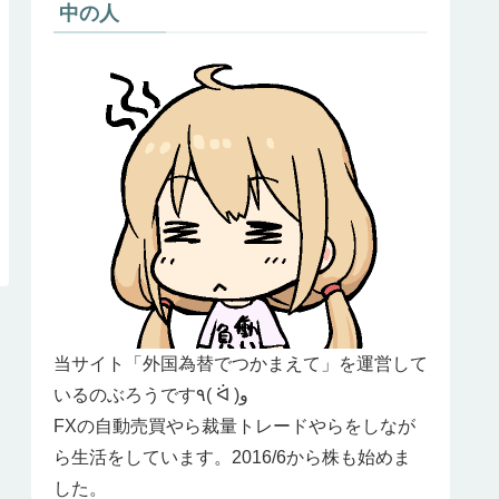
中の人
当サイト「外国為替でつかまえて」を運営して
いるのぶろうです٩( ᐛ )و
FXの自動売買やら裁量トレードやらをしなが
ら生活をしています。2016/6から株も始めま
した。