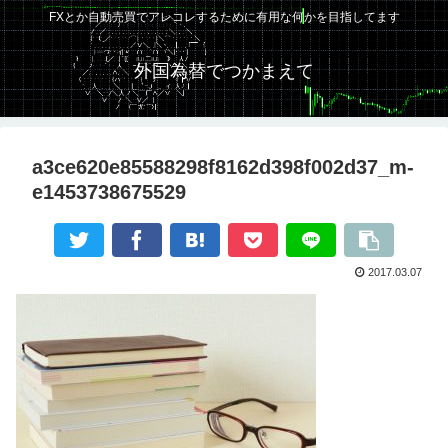
FXとか自動売買でアレコレするために有用な何かを目指してます
外国為替でつかまえて
a3ce620e85588298f8162d398f002d37_m-
e1453738675529
2017.03.07