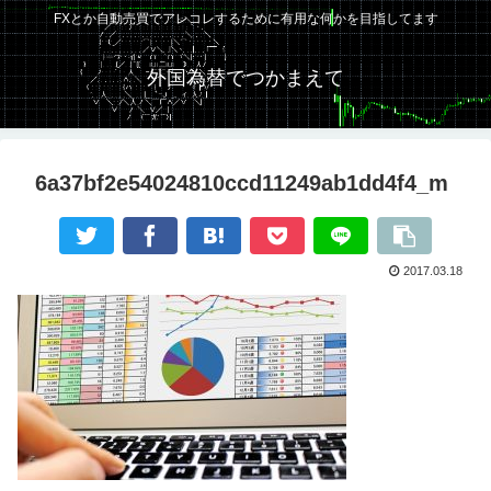
FXとか自動売買でアレコレするために有用な何かを目指してます
外国為替でつかまえて
6a37bf2e54024810ccd11249ab1dd4f4_m
2017.03.18