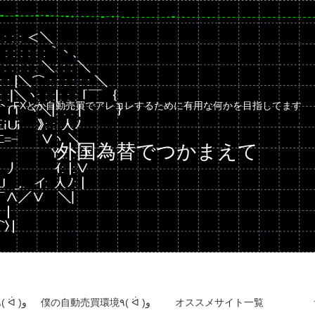
FXとか自動売買でアレコレするために有用な何かを目指してます
外国為替でつかまえて
自動売買運用成績٩( ᐛ )و
僕の自動売買環境٩( ᐛ )و
オススメサイト一覧