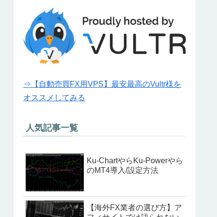
⇒【自動売買FX用VPS】最安最高のVultr様を
オススメしてみる
人気記事一覧
Ku-ChartやらKu-Powerやら
のMT4導入/設定方法
【海外FX業者の選び方】ア