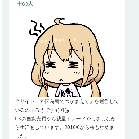
中の人
当サイト「外国為替でつかまえて」を運営して
いるのぶろうです٩( ᐛ )و
FXの自動売買やら裁量トレードやらをしなが
ら生活をしています。2016/6から株も始めま
した。