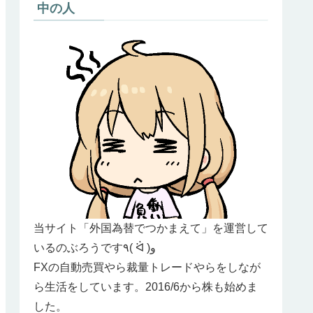
中の人
当サイト「外国為替でつかまえて」を運営して
いるのぶろうです٩( ᐛ )و
FXの自動売買やら裁量トレードやらをしなが
ら生活をしています。2016/6から株も始めま
した。