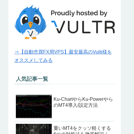
⇒【自動売買FX用VPS】最安最高のVultr様を
オススメしてみる
人気記事一覧
Ku-ChartやらKu-Powerやら
のMT4導入/設定方法
重いMT4をクッソ軽くする