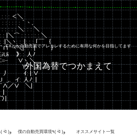
FXとか自動売買でアレコレするために有用な何かを目指してます
外国為替でつかまえて
自動売買運用成績٩( ᐛ )و
僕の自動売買環境٩( ᐛ )و
オススメサイト一覧