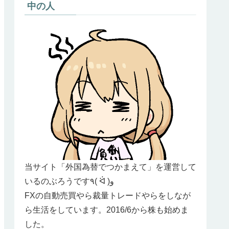
中の人
当サイト「外国為替でつかまえて」を運営して
いるのぶろうです٩( ᐛ )و
FXの自動売買やら裁量トレードやらをしなが
ら生活をしています。2016/6から株も始めま
した。