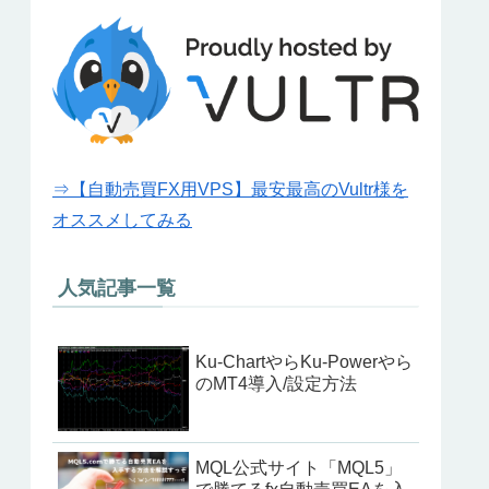
⇒【自動売買FX用VPS】最安最高のVultr様を
オススメしてみる
人気記事一覧
Ku-ChartやらKu-Powerやら
のMT4導入/設定方法
MQL公式サイト「MQL5」