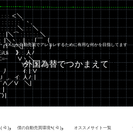
FXとか自動売買でアレコレするために有用な何かを目指してます
外国為替でつかまえて
自動売買運用成績٩( ᐛ )و
僕の自動売買環境٩( ᐛ )و
オススメサイト一覧